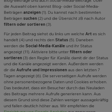
Blog-Beiträge und auch Social-Media-Beiträge. Über
die Auswahl oben kannst Blog- oder Social-Media-
Beiträgen
anzeigen
(1). Du kannst nach bestimmten
Beiträgen
suchen
(2) und die Übersicht zB nach Autor
filtern oder sortieren
(3).
Für jeden Beitrag siehst du links um welche
Art
es sich
handelt (4) und rechts den
Status
(5). Daneben
werden die
Social-Media-Kanäle
und ihr Status
angezeigt (11). Aktiviere bitte unter
filtern oder
sortieren
(3) den Regler für
Kanäle
, damit dir der Status
und die Kanäle angezeigt werden. Außerdem werden
dir die
Aufrufe und Impressionen
aus den letzten 7
Tagen angezeigt (6). Die serverseitigen Aufrufe werden
ohne personenbezogene Daten und Cookies erhoben.
Das bedeutet, dass ein Besucher durch das Neuladen
des Beitrags mehrere Aufrufe generieren kann. Aus
diesem Grund sind diese Zahlen weniger aussagekräftig
und fallen deutlich höher aus. Wir empfehlen die
Einrichtung von Google Analytics
zur genaueren