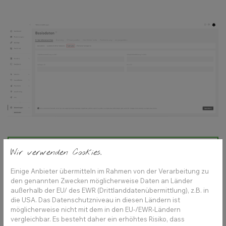
Wir verwenden Cookies.
Shortcut Unternehmensbezeichnung 1: {UB1}
Shortcut Unternehmensbezeichnung 2: {UB2}
Einige Anbieter übermitteln im Rahmen von der Verarbeitung zu
den genannten Zwecken möglicherweise Daten an Länder
Shortcut Hashtags: {#}
außerhalb der EU/ des EWR (Drittlanddatenübermittlung), z.B. in
Shortcut Ort: {O}
die USA. Das Datenschutzniveau in diesen Ländern ist
möglicherweise nicht mit dem in den EU-/EWR-Ländern
Tipp: Gerade wiederkehrende Hashtags für
vergleichbar. Es besteht daher ein erhöhtes Risiko, dass