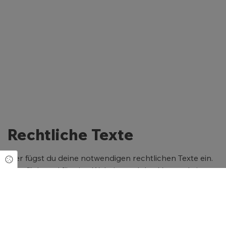
Rechtliche Texte
Hier fügst du deine notwendigen rechtlichen Texte ein.
Cookie Einstellungen
Verpflichtend für eine Website und den Versand eines
Newsletters sind das Impressum und die
Datenschutzerklärung.
Durch einen Klick auf das entsprechende Feld öffnet
sich ein Textfeld. Hier kannst du nun deine Rechtstexte