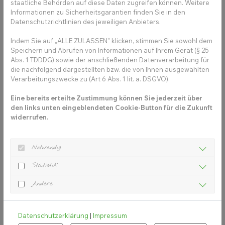
den Einsatz in Social Media Teasern lassen sich
staatliche Behörden auf diese Daten zugreifen können. Weitere
sehr gut mit den Platzhaltern vereinfachen.
Informationen zu Sicherheitsgarantien finden Sie in den
Datenschutzrichtlinien des jeweiligen Anbieters.
Wichtig: Im Feld für die Hashtag-Platzhalter
Indem Sie auf „ALLE ZULASSEN" klicken, stimmen Sie sowohl dem
müssen die Hashtags (#) stets mit
Speichern und Abrufen von Informationen auf Ihrem Gerät (§ 25
eingegeben werden, z. B. #Praxisname #Ort.
Abs. 1 TDDDG) sowie der anschließenden Datenverarbeitung für
die nachfolgend dargestellten bzw. die von Ihnen ausgewählten
Vorsicht: Du kannst maximal 30 Hashtags in
Verarbeitungszwecke zu (Art 6 Abs. 1 lit. a. DSGVO).
einem Teaser für Instagram verwenden.
Eine bereits erteilte Zustimmung können Sie jederzeit über
Verwendest du im Teaser Hashtags im Text
den links unten eingeblendeten Cookie-Button für die Zukunft
(z. B. #Ort) und den Platzhalter für deine
widerrufen.
Hashtags {#} werden bei der Ausspielung alle
Hashtags zusammen gezählt. Hast du hier in
den Platzhalter z. B. 15 Hashtags eingegeben,
Notwendig
kannst du im Beitrag noch maximal 15
Statistik
Hashtags im Text verwenden.
Andere
Datenschutzerklärung
|
Impressum