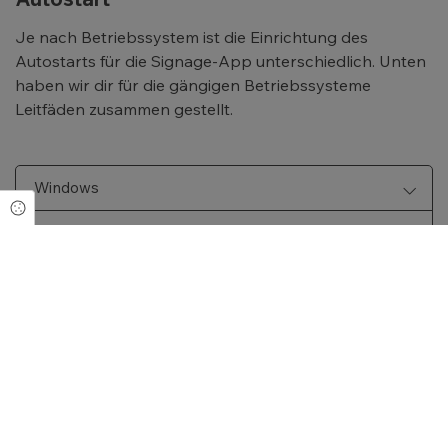
Je nach Betriebssystem ist die Einrichtung des
Autostarts für die Signage-App unterschiedlich. Unten
haben wir dir für die gängigen Betriebssysteme
Leitfäden zusammen gestellt.
Windows
Cookie Einstellungen
Linux
Cockpit
Formulare
Profil
Kundenkonto
Dashboard
Redaktionsplan