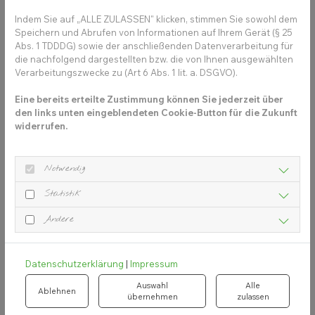
Indem Sie auf „ALLE ZULASSEN" klicken, stimmen Sie sowohl dem
Speichern und Abrufen von Informationen auf Ihrem Gerät (§ 25
Abs. 1 TDDDG) sowie der anschließenden Datenverarbeitung für
die nachfolgend dargestellten bzw. die von Ihnen ausgewählten
Verarbeitungszwecke zu (Art 6 Abs. 1 lit. a. DSGVO).
Eine bereits erteilte Zustimmung können Sie jederzeit über
den links unten eingeblendeten Cookie-Button für die Zukunft
widerrufen.
Geräte
verwalten
Notwendig
Im Bereich
Signage
unter
Geräte
siehst du alle bisher
Statistik
angelegten Signage-Geräte. Um die Einstellungen eines
Andere
bestehenden Gerätes zu bearbeiten, klicke auf die
Bezeichnung
.
Datenschutzerklärung
|
Impressum
Über die Icons rechts kannst du weitere Aktionen
Auswahl
Alle
ausführen:
Ablehnen
übernehmen
zulassen
Gerät aktualisieren