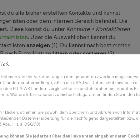
st du alle bisher erstellten Kontakte und kannst
ngerlisten oder dem internen Bereich befindet. Die
ert. Diese kannst du unter
Kontakte > Kontaktlisten
ntaktlisten
. Über die Auswahl oben kannst du
ntaktlisten
anzeigen
(1). Du kannst nach bestimmten
zB nach Erstelldatum
filtern oder sortieren
(3).
es.
ail
(4) und rechts den
Vornamen
(5) sowie den
r auch die
Kundennummer
(7) und die
Kontaktliste
(8),
 im Rahmen von der Verarbeitung zu den genannten Zwecken möglicherwe
t.
ittlanddatenübermittlung), z.B. in die USA. Das Datenschutzniveau in di
in den EU-/EWR-Ländern vergleichbar. Es besteht daher ein erhöhtes Ris
nen. Weitere Informationen zu Sicherheitsgarantien finden Sie in den D
4) kannst du ihn
bearbeiten
, über den
Brief
(9) kannst
s
Papierkorb-Icon
(10) kannst du ihn
löschen
.
" klicken, stimmen Sie sowohl dem Speichern und Abrufen von Informati
hließenden Datenverarbeitung für die nachfolgend dargestellten bzw. d
Abs. 1 lit. a. DSGVO).
mmung können Sie jederzeit über den links unten eingeblendeten Cooki